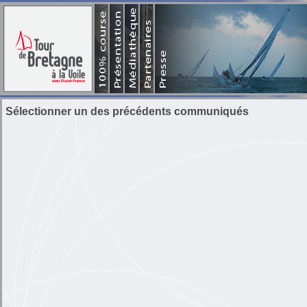
Piriac-sur-Mer 
B
Bres
St 
St malo 
Les sites web 
Documen
Le
Historique des p
Sélectionner un des précédents communiqués