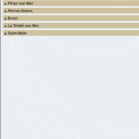
Piriac-sur-Mer
Perros-Guirec
Brest
La Trinité-sur-Mer
Saint-Malo
C
P
c
o
b
P
e
e
À
p
L
d
S
a
L