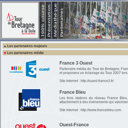
Piriac-sur-Mer 
B
Bres
St 
St malo 
Les sites web 
Documen
Le
Historique des p
Les partenaires majeurs
Les partenaires média
Région Bretagne
Principal partenaire, le Conseil régional 
France 3 Ouest
côtés de la Ligue Bretagne de Voile. Cette é
Partenaire média du Tour de Bretagne, Franc
régionaux puisqu'elle réunit l'excellence spor
et proposera un éclairage du Tour 2007 lors 
breton et suscite une animation de la côte, p
incontournable de la compétition, autant qu'
Site Internet :
http://ouest.france3.fr/
Site Internet :
http://www.region-bretagne.fr
France Bleu
Crédit Mutuel de Bretagne
Les trois stations du réseau France Bleu,
attachement à des événements qui valorisent 
Partenaire historique du Tour de Bretagne
chères : solidarité d'équipage, promotion d
Site Internet :
http://www.francebleu.com
sociales.
Site Internet :
http://www.cmb.fr/
Ouest-France