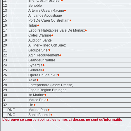
11
Trier C'est Preserver
12
Senoble
13
Artemis Ocean Racing
14
Alhyange Acoustique
15
Port De Caen Ouistreham
16
Ilidan
17
Espoirs Habitables Baie De Morlaix
18
Cotes D'armor
19
Audition Sante
20
All Mer – Ineo Gdf Suez
21
Groupe Snef
22
Agir Recouvrement
23
Grandeur Nature
24
Synergie
25
Generali
26
Opera En Plein Air
27
Yaka
28
Entreprendre (lafont Presse)
29
Espoir Region Bretagne
30
Ito Marine
31
Marco Polo
32
Hci
--- DNF
Marine Pool
--- DNC
Sonic Boom Ii
L'épreuve se court en points, les temps ci-dessus ne sont qu'informatifs