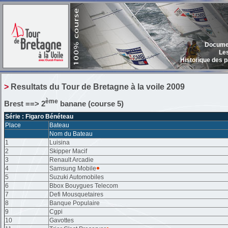
Documen
Le
Historique des p
> Resultats du Tour de Bretagne à la voile 2009
ème
Brest ==> 2
banane (course 5)
Série : Figaro Bénéteau
Place
Bateau
Nom du Bateau
1
Luisina
2
Skipper Macif
3
Renault Arcadie
4
Samsung Mobile
5
Suzuki Automobiles
6
Bbox Bouygues Telecom
7
Defi Mousquetaires
8
Banque Populaire
9
Cgpi
10
Gavottes