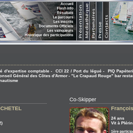
Accueil
Flash info
Résultats
Le parcours
Les inscrits
Documents Officiels
Les vainqueurs
Historique des participations
é d'expertise comptable - CCI 22 / Port du légué - PIQ Papéteri
Conseil Général des Côtes d'Armor - "Le Crapaud Rouge" bar rest
 nautisme
Co-Skipper
ACHETEL
Françoi
24 ans
2)
Vit à Plérin
1ère particip