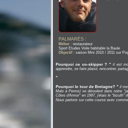
PALMARÈS :
Métier
: restaurateur
Sport Etudes Voile habitable la Baule
Objectif
: saison Mini 2010 / 2011 sur Po
Pourquoi ce co-skipper ?
"
il est mo
apprendre, se faire plaisir, rencontrer, part
"
Pourquoi le tour de Bretagne?
"
il me
Malo à Perros) se déroulent dans notre "j
Côtes d'Armor" en 1997, j'étais le "bizuth" d
Nous partons sur cette course avec comme u