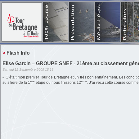
Documen
Les
Le
Historique des p
> Flash Info
Elise Garcin – GROUPE SNEF - 21ème au classement génér
Samedi 12 Septembre 2009 18:13
« C’était mon premier Tour de Bretagne et un très bon entraînement. Les conditio
ère
ème
suis fière de la 1
étape où nous finissons 12
. J’ai vécu cette course comme 